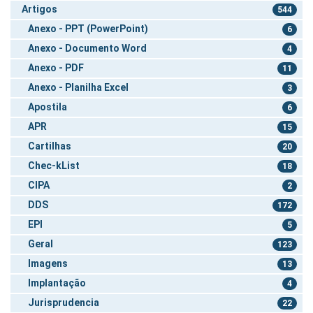
Artigos
544
Anexo - PPT (PowerPoint)
6
Anexo - Documento Word
4
Anexo - PDF
11
Anexo - Planilha Excel
3
Apostila
6
APR
15
Cartilhas
20
Chec-kList
18
CIPA
2
DDS
172
EPI
5
Geral
123
Imagens
13
Implantação
4
Jurisprudencia
22