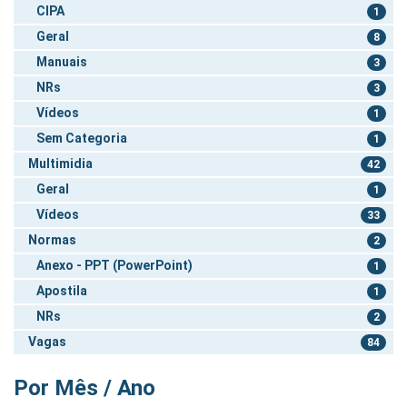
CIPA
1
Geral
8
Manuais
3
NRs
3
Vídeos
1
Sem Categoria
1
Multimidia
42
Geral
1
Vídeos
33
Normas
2
Anexo - PPT (PowerPoint)
1
Apostila
1
NRs
2
Vagas
84
Por Mês / Ano