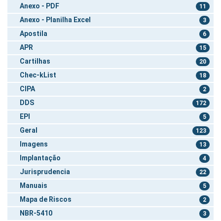
Anexo - PDF
11
Anexo - Planilha Excel
3
Apostila
6
APR
15
Cartilhas
20
Chec-kList
18
CIPA
2
DDS
172
EPI
5
Geral
123
Imagens
13
Implantação
4
Jurisprudencia
22
Manuais
5
Mapa de Riscos
2
NBR-5410
3