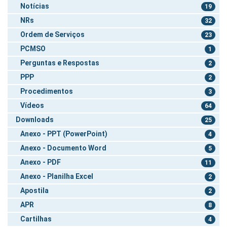
Notícias
19
NRs
32
Ordem de Serviços
23
PCMSO
1
Perguntas e Respostas
2
PPP
2
Procedimentos
3
Vídeos
64
Downloads
25
Anexo - PPT (PowerPoint)
4
Anexo - Documento Word
5
Anexo - PDF
11
Anexo - Planilha Excel
2
Apostila
2
APR
8
Cartilhas
4