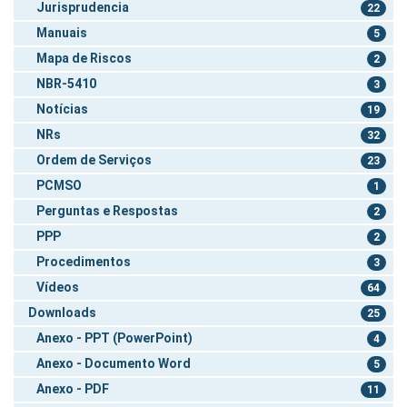
Jurisprudencia
22
Manuais
5
Mapa de Riscos
2
NBR-5410
3
Notícias
19
NRs
32
Ordem de Serviços
23
PCMSO
1
Perguntas e Respostas
2
PPP
2
Procedimentos
3
Vídeos
64
Downloads
25
Anexo - PPT (PowerPoint)
4
Anexo - Documento Word
5
Anexo - PDF
11