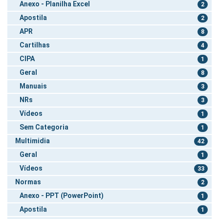
Anexo - Planilha Excel
2
Apostila
2
APR
8
Cartilhas
4
CIPA
1
Geral
8
Manuais
3
NRs
3
Vídeos
1
Sem Categoria
1
Multimidia
42
Geral
1
Vídeos
33
Normas
2
Anexo - PPT (PowerPoint)
1
Apostila
1