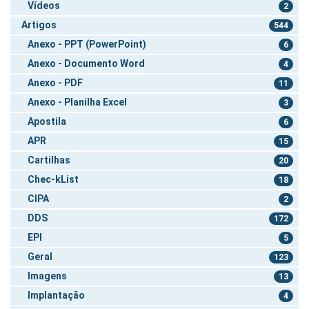
Vídeos
2
Artigos
544
Anexo - PPT (PowerPoint)
6
Anexo - Documento Word
4
Anexo - PDF
11
Anexo - Planilha Excel
3
Apostila
6
APR
15
Cartilhas
20
Chec-kList
18
CIPA
2
DDS
172
EPI
5
Geral
123
Imagens
13
Implantação
4