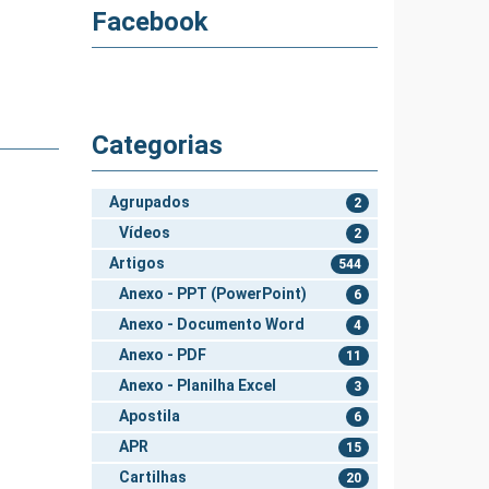
Facebook
Categorias
Agrupados
2
Vídeos
2
Artigos
544
Anexo - PPT (PowerPoint)
6
Anexo - Documento Word
4
Anexo - PDF
11
Anexo - Planilha Excel
3
Apostila
6
APR
15
Cartilhas
20