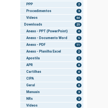
PPP
2
Procedimentos
3
Vídeos
64
Downloads
25
Anexo - PPT (PowerPoint)
4
Anexo - Documento Word
5
Anexo - PDF
11
Anexo - Planilha Excel
2
Apostila
2
APR
8
Cartilhas
4
CIPA
1
Geral
8
Manuais
3
NRs
3
Vídeos
1