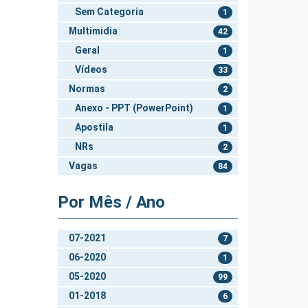
Sem Categoria
1
Multimidia
42
Geral
1
Vídeos
33
Normas
2
Anexo - PPT (PowerPoint)
1
Apostila
1
NRs
2
Vagas
84
Por Mês / Ano
07-2021
7
06-2020
1
05-2020
99
01-2018
6