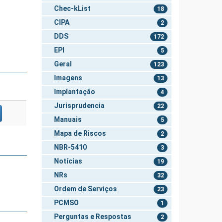
Chec-kList
18
CIPA
2
DDS
172
EPI
5
Geral
123
Imagens
13
Implantação
4
Jurisprudencia
22
Manuais
5
Mapa de Riscos
2
NBR-5410
3
Notícias
19
NRs
32
Ordem de Serviços
23
PCMSO
1
Perguntas e Respostas
2