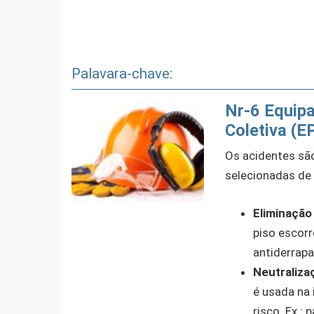
Palavara-chave:
Nr-6 Equipa
Coletiva (E
Os acidentes sã
selecionadas de 
Eliminação 
piso escor
antiderrapa
Neutraliza
é usada na 
risco. Ex.: