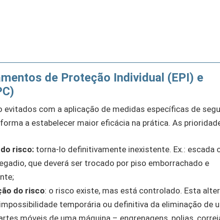
mentos de Proteção Individual (EPI) e
PC)
o evitados com a aplicação de medidas específicas de segu
forma a estabelecer maior eficácia na prática. As prioridad
do risco:
torna-lo definitivamente inexistente. Ex.: escada
regadio, que deverá ser trocado por piso emborrachado e
nte;
ção do risco
: o risco existe, mas está controlado. Esta alte
impossibilidade temporária ou definitiva da eliminação de 
 partes móveis de uma máquina – engrenagens, polias, correia