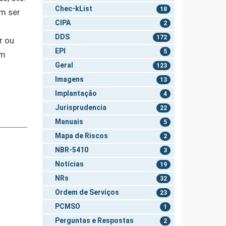
Chec-kList
18
em ser
CIPA
2
DDS
172
r ou
EPI
5
om
Geral
123
Imagens
13
Implantação
4
Jurisprudencia
22
Manuais
5
Mapa de Riscos
2
NBR-5410
3
Notícias
19
NRs
32
Ordem de Serviços
23
PCMSO
1
Perguntas e Respostas
2