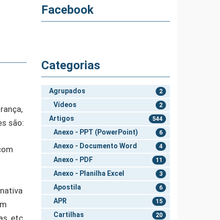
Facebook
Categorias
Agrupados
2
Vídeos
2
rança,
Artigos
544
es são:
Anexo - PPT (PowerPoint)
6
Anexo - Documento Word
4
 com
Anexo - PDF
11
Anexo - Planilha Excel
3
Apostila
6
rnativa
APR
15
um
Cartilhas
20
s, etc.