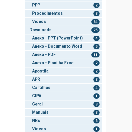
PPP
2
Procedimentos
3
Vídeos
64
Downloads
25
Anexo - PPT (PowerPoint)
4
Anexo - Documento Word
5
Anexo - PDF
11
Anexo - Planilha Excel
2
Apostila
2
APR
8
Cartilhas
4
CIPA
1
Geral
8
Manuais
3
NRs
3
Vídeos
1