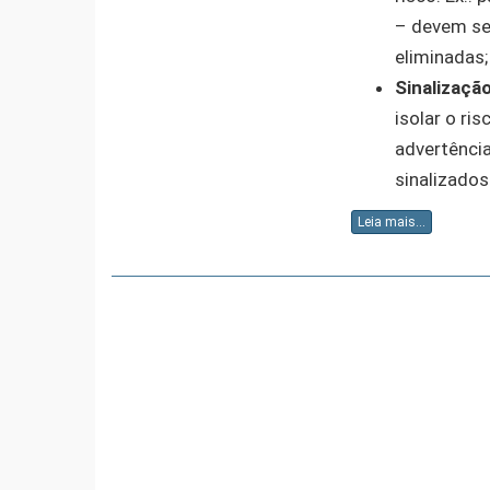
– devem se
eliminadas;
Sinalização
isolar o r
advertênci
sinalizados
Leia mais...