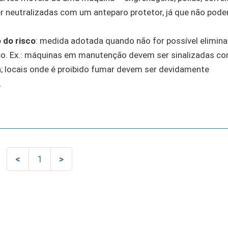
r neutralizadas com um anteparo protetor, já que não pod
 do risco
: medida adotada quando não for possível elimina
isco. Ex.: máquinas em manutenção devem ser sinalizadas c
a; locais onde é proibido fumar devem ser devidamente
.
<
1
>