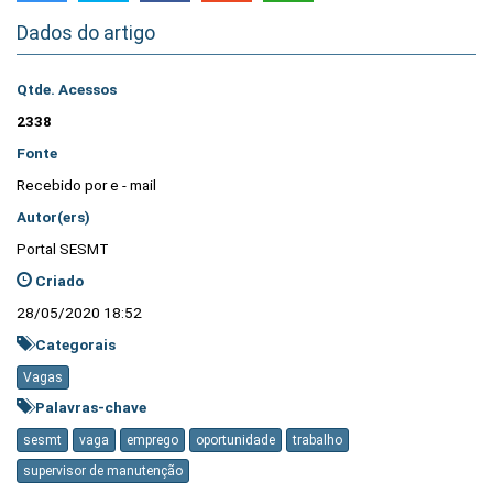
Dados do artigo
Qtde. Acessos
2338
Fonte
Recebido por e - mail
Autor(ers)
Portal SESMT
Criado
28/05/2020 18:52
Categorais
Vagas
Palavras-chave
sesmt
vaga
emprego
oportunidade
trabalho
supervisor de manutenção