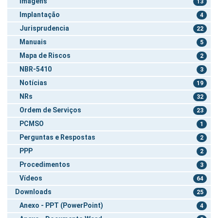
Imagens
13
Implantação
4
Jurisprudencia
22
Manuais
5
Mapa de Riscos
2
NBR-5410
3
Notícias
19
NRs
32
Ordem de Serviços
23
PCMSO
1
Perguntas e Respostas
2
PPP
2
Procedimentos
3
Vídeos
64
Downloads
25
Anexo - PPT (PowerPoint)
4