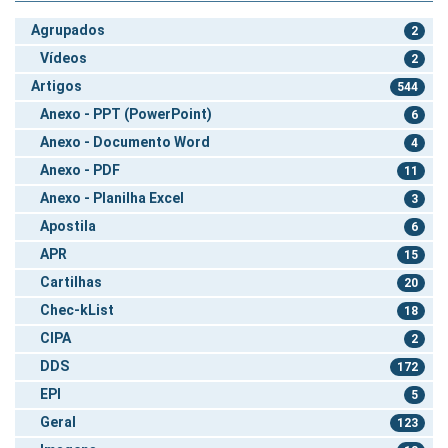
Agrupados
2
Vídeos
2
Artigos
544
Anexo - PPT (PowerPoint)
6
Anexo - Documento Word
4
Anexo - PDF
11
Anexo - Planilha Excel
3
Apostila
6
APR
15
Cartilhas
20
Chec-kList
18
CIPA
2
DDS
172
EPI
5
Geral
123