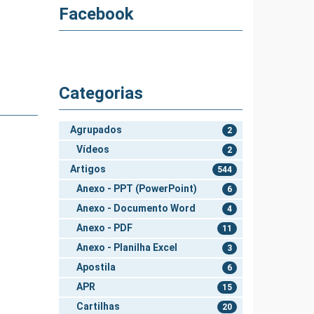
Facebook
Categorias
Agrupados
2
Vídeos
2
Artigos
544
Anexo - PPT (PowerPoint)
6
Anexo - Documento Word
4
Anexo - PDF
11
Anexo - Planilha Excel
3
Apostila
6
APR
15
Cartilhas
20