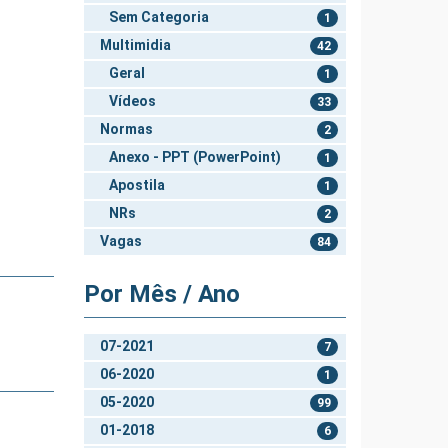
Sem Categoria
1
Multimidia
42
Geral
1
Vídeos
33
Normas
2
Anexo - PPT (PowerPoint)
1
Apostila
1
NRs
2
Vagas
84
Por Mês / Ano
07-2021
7
06-2020
1
05-2020
99
01-2018
6