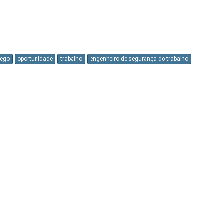
l
rego
oportunidade
trabalho
engenheiro de segurança do trabalho