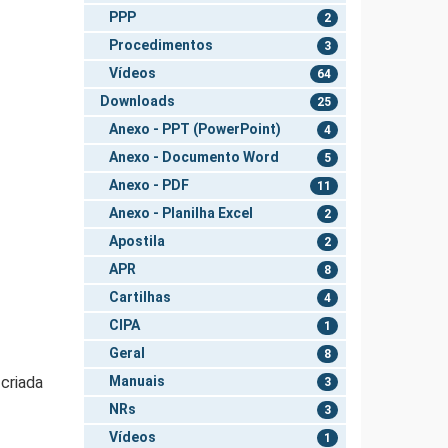
PPP
2
Procedimentos
3
Vídeos
64
Downloads
25
Anexo - PPT (PowerPoint)
4
Anexo - Documento Word
5
Anexo - PDF
11
Anexo - Planilha Excel
2
Apostila
2
APR
8
Cartilhas
4
CIPA
1
Geral
8
Manuais
criada
3
NRs
3
Vídeos
1