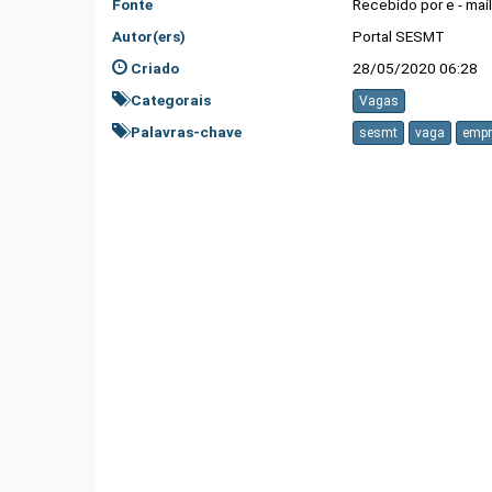
Fonte
Recebido por e - mai
Autor(ers)
Portal SESMT
Criado
28/05/2020 06:28
Categorais
Vagas
Palavras-chave
sesmt
vaga
emp