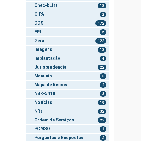
Chec-kList
18
CIPA
2
DDS
172
EPI
5
Geral
123
Imagens
13
Implantação
4
Jurisprudencia
22
Manuais
5
Mapa de Riscos
2
NBR-5410
3
Notícias
19
NRs
32
Ordem de Serviços
23
PCMSO
1
Perguntas e Respostas
2