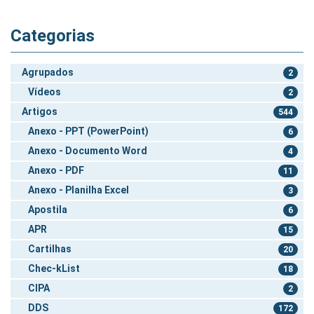
Categorias
Agrupados
2
Vídeos
2
Artigos
544
Anexo - PPT (PowerPoint)
6
Anexo - Documento Word
4
Anexo - PDF
11
Anexo - Planilha Excel
3
Apostila
6
APR
15
Cartilhas
20
Chec-kList
18
CIPA
2
DDS
172