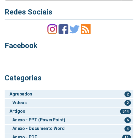
Redes Sociais
Facebook
Categorias
Agrupados
2
Vídeos
2
Artigos
544
Anexo - PPT (PowerPoint)
6
Anexo - Documento Word
4
Anexo - PDF
11