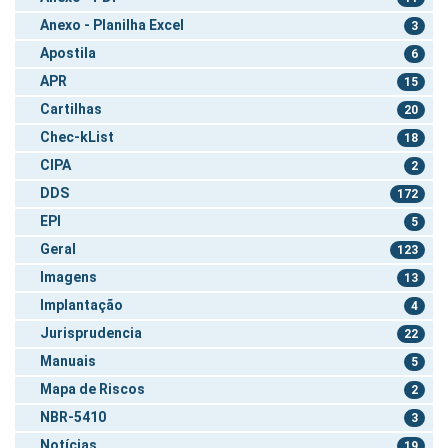
Anexo - Planilha Excel
3
Apostila
6
APR
15
Cartilhas
20
Chec-kList
18
CIPA
2
DDS
172
EPI
5
Geral
123
Imagens
13
Implantação
4
Jurisprudencia
22
Manuais
5
Mapa de Riscos
2
NBR-5410
3
Notícias
19