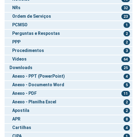
NRs
32
Ordem de Serviços
23
PCMSO
1
Perguntas e Respostas
2
PPP
2
Procedimentos
3
Vídeos
64
Downloads
25
Anexo - PPT (PowerPoint)
4
Anexo - Documento Word
5
Anexo - PDF
11
Anexo - Planilha Excel
2
Apostila
2
APR
8
Cartilhas
4
CIPA
1