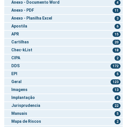
Anexo - Documento Word
4
Anexo - PDF
11
Anexo - Planilha Excel
3
Apostila
6
APR
15
Cartilhas
20
Chec-kList
18
CIPA
2
DDS
172
EPI
5
Geral
123
Imagens
13
Implantação
4
Jurisprudencia
22
Manuais
5
Mapa de Riscos
2