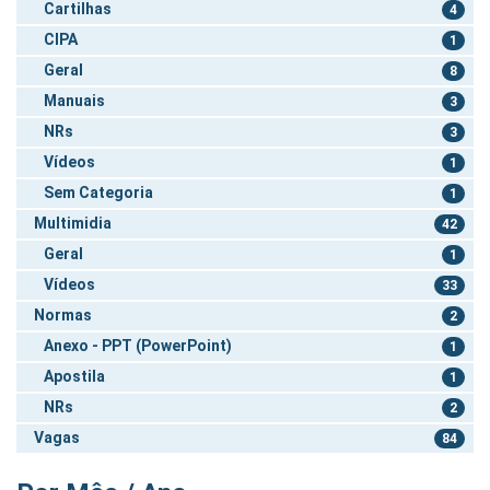
Cartilhas
4
CIPA
1
Geral
8
Manuais
3
NRs
3
Vídeos
1
Sem Categoria
1
Multimidia
42
Geral
1
Vídeos
33
Normas
2
Anexo - PPT (PowerPoint)
1
Apostila
1
NRs
2
Vagas
84