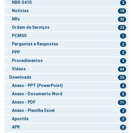
NBR-5410
3
Notícias
19
NRs
32
Ordem de Serviços
23
PCMSO
1
Perguntas e Respostas
2
PPP
2
Procedimentos
3
Vídeos
64
Downloads
25
Anexo - PPT (PowerPoint)
4
Anexo - Documento Word
5
Anexo - PDF
11
Anexo - Planilha Excel
2
Apostila
2
APR
8