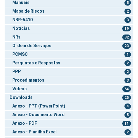
Manuais
5
Mapa de Riscos
2
NBR-5410
3
Notícias
19
NRs
32
Ordem de Serviços
23
PCMSO
1
Perguntas e Respostas
2
PPP
2
Procedimentos
3
Vídeos
64
Downloads
25
Anexo - PPT (PowerPoint)
4
Anexo - Documento Word
5
Anexo - PDF
11
Anexo - Planilha Excel
2