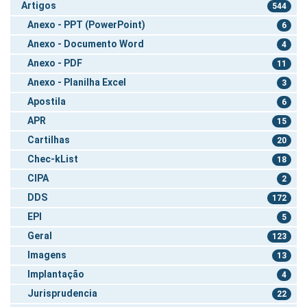
Artigos
544
Anexo - PPT (PowerPoint)
6
Anexo - Documento Word
4
Anexo - PDF
11
Anexo - Planilha Excel
3
Apostila
6
APR
15
Cartilhas
20
Chec-kList
18
CIPA
2
DDS
172
EPI
5
Geral
123
Imagens
13
Implantação
4
Jurisprudencia
22