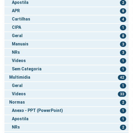
Apostila
2
APR
8
Cartilhas
4
CIPA
1
Geral
8
Manuais
3
NRs
3
Vídeos
1
Sem Categoria
1
Multimidia
42
Geral
1
Vídeos
33
Normas
2
Anexo - PPT (PowerPoint)
1
Apostila
1
NRs
2