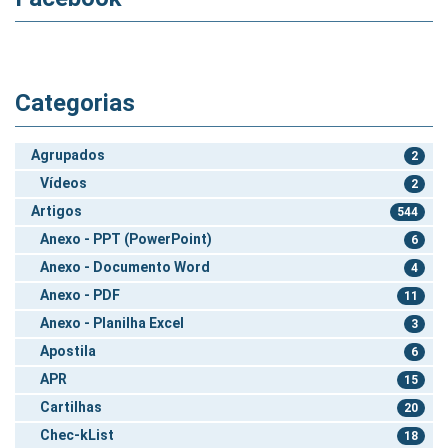
Categorias
Agrupados
2
Vídeos
2
Artigos
544
Anexo - PPT (PowerPoint)
6
Anexo - Documento Word
4
Anexo - PDF
11
Anexo - Planilha Excel
3
Apostila
6
APR
15
Cartilhas
20
Chec-kList
18