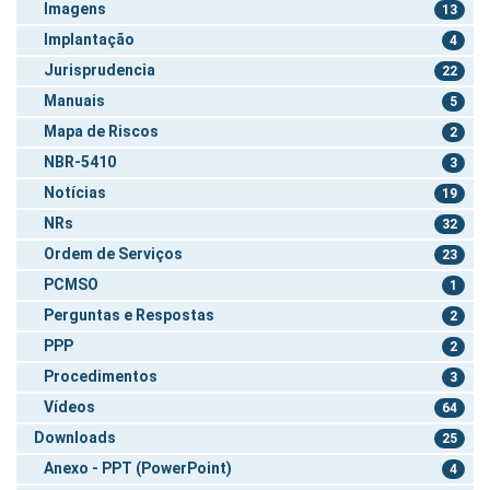
Imagens
13
Implantação
4
Jurisprudencia
22
Manuais
5
Mapa de Riscos
2
NBR-5410
3
Notícias
19
NRs
32
Ordem de Serviços
23
PCMSO
1
Perguntas e Respostas
2
PPP
2
Procedimentos
3
Vídeos
64
Downloads
25
Anexo - PPT (PowerPoint)
4