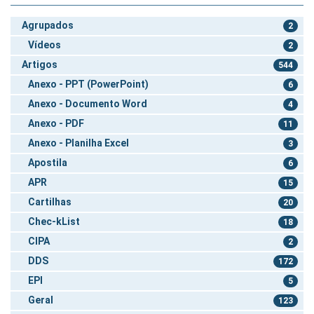
Agrupados
2
Vídeos
2
Artigos
544
Anexo - PPT (PowerPoint)
6
Anexo - Documento Word
4
Anexo - PDF
11
Anexo - Planilha Excel
3
Apostila
6
APR
15
Cartilhas
20
Chec-kList
18
CIPA
2
DDS
172
EPI
5
Geral
123