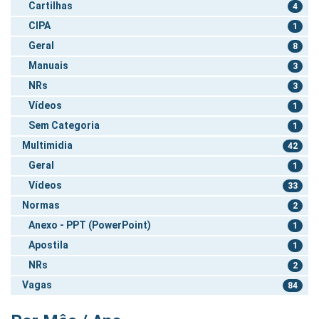
Cartilhas
4
CIPA
1
Geral
8
Manuais
3
NRs
3
Vídeos
1
Sem Categoria
1
Multimidia
42
Geral
1
Vídeos
33
Normas
2
Anexo - PPT (PowerPoint)
1
Apostila
1
NRs
2
Vagas
84