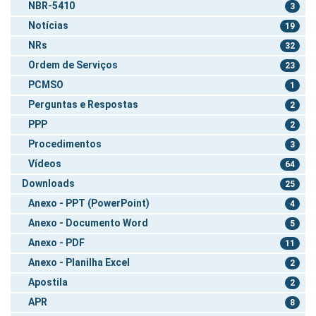
NBR-5410
3
Notícias
19
NRs
32
Ordem de Serviços
23
PCMSO
1
Perguntas e Respostas
2
PPP
2
Procedimentos
3
Vídeos
64
Downloads
25
Anexo - PPT (PowerPoint)
4
Anexo - Documento Word
5
Anexo - PDF
11
Anexo - Planilha Excel
2
Apostila
2
APR
8