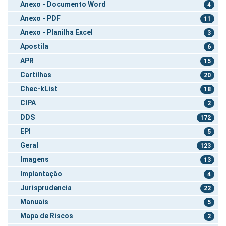
Anexo - Documento Word
4
Anexo - PDF
11
Anexo - Planilha Excel
3
Apostila
6
APR
15
Cartilhas
20
Chec-kList
18
CIPA
2
DDS
172
EPI
5
Geral
123
Imagens
13
Implantação
4
Jurisprudencia
22
Manuais
5
Mapa de Riscos
2