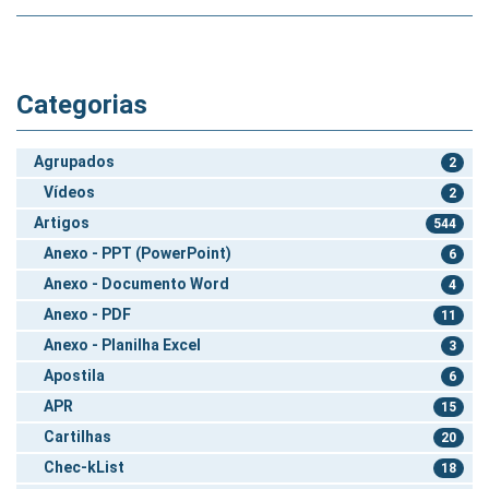
Categorias
Agrupados
2
Vídeos
2
Artigos
544
Anexo - PPT (PowerPoint)
6
Anexo - Documento Word
4
Anexo - PDF
11
Anexo - Planilha Excel
3
Apostila
6
APR
15
Cartilhas
20
Chec-kList
18