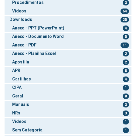
Procedimentos
3
Vídeos
64
Downloads
25
Anexo - PPT (PowerPoint)
4
Anexo - Documento Word
5
Anexo - PDF
11
Anexo - Planilha Excel
2
Apostila
2
APR
8
Cartilhas
4
CIPA
1
Geral
8
Manuais
3
NRs
3
Vídeos
1
Sem Categoria
1