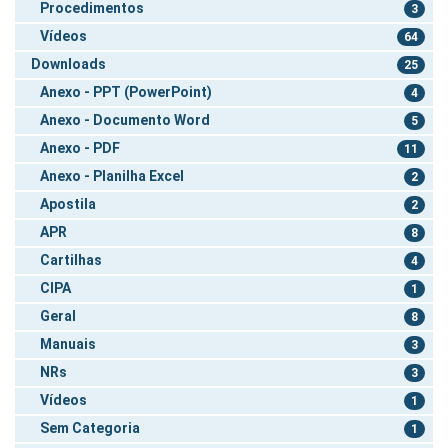
Procedimentos
3
Vídeos
64
Downloads
25
Anexo - PPT (PowerPoint)
4
Anexo - Documento Word
5
Anexo - PDF
11
Anexo - Planilha Excel
2
Apostila
2
APR
8
Cartilhas
4
CIPA
1
Geral
8
Manuais
3
NRs
3
Vídeos
1
Sem Categoria
1