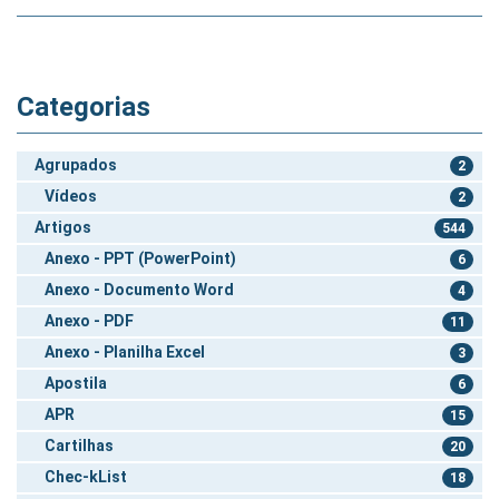
Categorias
Agrupados
2
Vídeos
2
Artigos
544
Anexo - PPT (PowerPoint)
6
Anexo - Documento Word
4
Anexo - PDF
11
Anexo - Planilha Excel
3
Apostila
6
APR
15
Cartilhas
20
Chec-kList
18