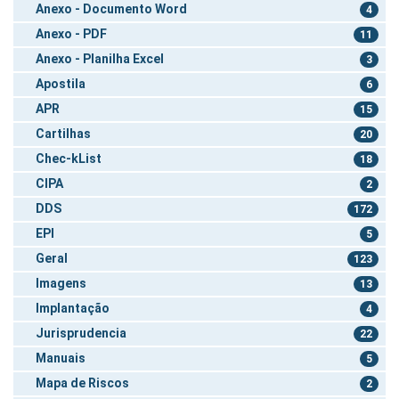
Anexo - Documento Word
4
Anexo - PDF
11
Anexo - Planilha Excel
3
Apostila
6
APR
15
Cartilhas
20
Chec-kList
18
CIPA
2
DDS
172
EPI
5
Geral
123
Imagens
13
Implantação
4
Jurisprudencia
22
Manuais
5
Mapa de Riscos
2