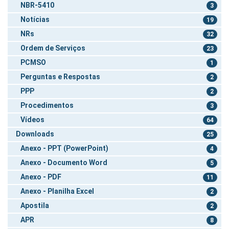
NBR-5410
3
Notícias
19
NRs
32
Ordem de Serviços
23
PCMSO
1
Perguntas e Respostas
2
PPP
2
Procedimentos
3
Vídeos
64
Downloads
25
Anexo - PPT (PowerPoint)
4
Anexo - Documento Word
5
Anexo - PDF
11
Anexo - Planilha Excel
2
Apostila
2
APR
8