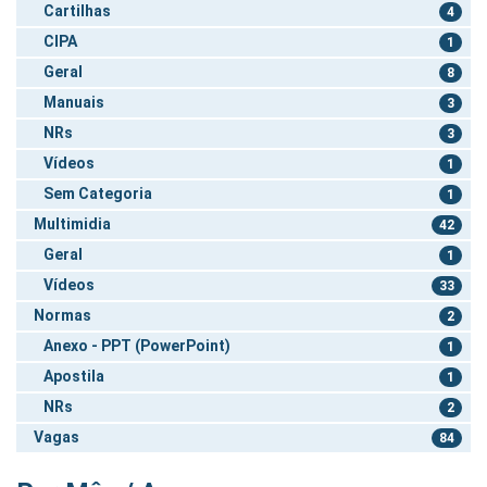
Cartilhas
4
CIPA
1
Geral
8
Manuais
3
NRs
3
Vídeos
1
Sem Categoria
1
Multimidia
42
Geral
1
Vídeos
33
Normas
2
Anexo - PPT (PowerPoint)
1
Apostila
1
NRs
2
Vagas
84