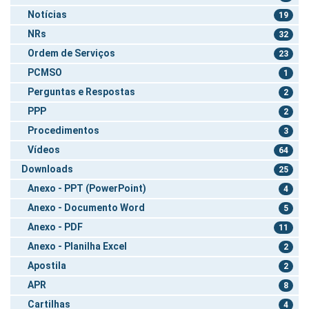
Notícias
19
NRs
32
Ordem de Serviços
23
PCMSO
1
Perguntas e Respostas
2
PPP
2
Procedimentos
3
Vídeos
64
Downloads
25
Anexo - PPT (PowerPoint)
4
Anexo - Documento Word
5
Anexo - PDF
11
Anexo - Planilha Excel
2
Apostila
2
APR
8
Cartilhas
4