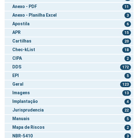
Anexo - PDF
11
Anexo - Planilha Excel
3
Apostila
6
APR
15
Cartilhas
20
Chec-kList
18
CIPA
2
DDS
172
EPI
5
Geral
123
Imagens
13
Implantação
4
Jurisprudencia
22
Manuais
5
Mapa de Riscos
2
NBR-5410
3