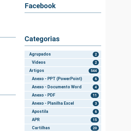
Facebook
Categorias
Agrupados
2
Vídeos
2
Artigos
544
Anexo - PPT (PowerPoint)
6
Anexo - Documento Word
4
Anexo - PDF
11
Anexo - Planilha Excel
3
Apostila
6
APR
15
Cartilhas
20