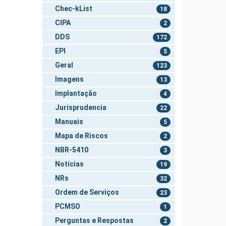
Chec-kList
18
CIPA
2
DDS
172
EPI
5
Geral
123
Imagens
13
Implantação
4
Jurisprudencia
22
Manuais
5
Mapa de Riscos
2
NBR-5410
3
Notícias
19
NRs
32
Ordem de Serviços
23
PCMSO
1
Perguntas e Respostas
2