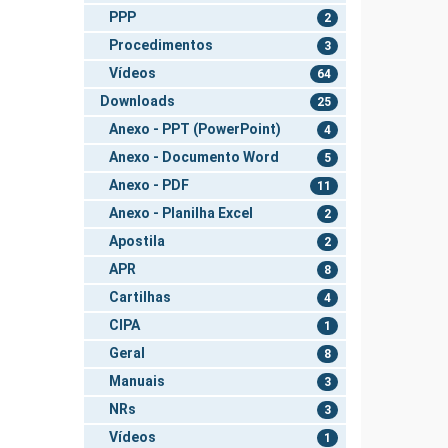
PPP
2
Procedimentos
3
Vídeos
64
Downloads
25
Anexo - PPT (PowerPoint)
4
Anexo - Documento Word
5
Anexo - PDF
11
Anexo - Planilha Excel
2
Apostila
2
APR
8
Cartilhas
4
CIPA
1
Geral
8
Manuais
3
NRs
3
Vídeos
1