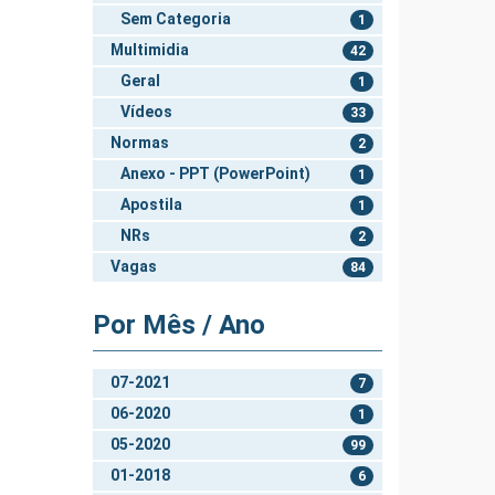
Sem Categoria
1
Multimidia
42
Geral
1
Vídeos
33
Normas
2
Anexo - PPT (PowerPoint)
1
Apostila
1
NRs
2
Vagas
84
Por Mês / Ano
07-2021
7
06-2020
1
05-2020
99
01-2018
6