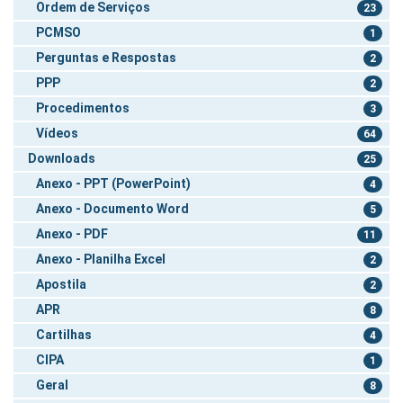
Ordem de Serviços
23
PCMSO
1
Perguntas e Respostas
2
PPP
2
Procedimentos
3
Vídeos
64
Downloads
25
Anexo - PPT (PowerPoint)
4
Anexo - Documento Word
5
Anexo - PDF
11
Anexo - Planilha Excel
2
Apostila
2
APR
8
Cartilhas
4
CIPA
1
Geral
8