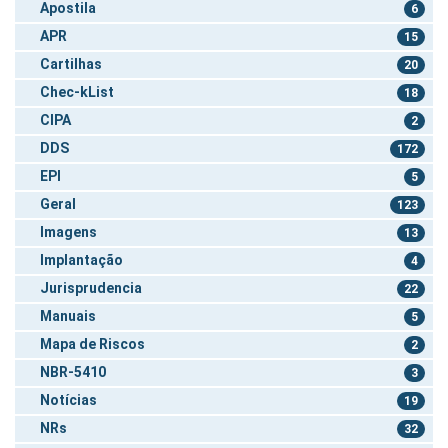
Apostila
6
APR
15
Cartilhas
20
Chec-kList
18
CIPA
2
DDS
172
EPI
5
Geral
123
Imagens
13
Implantação
4
Jurisprudencia
22
Manuais
5
Mapa de Riscos
2
NBR-5410
3
Notícias
19
NRs
32