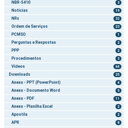
NBR-5410
3
Notícias
19
NRs
32
Ordem de Serviços
23
PCMSO
1
Perguntas e Respostas
2
PPP
2
Procedimentos
3
Vídeos
64
Downloads
25
Anexo - PPT (PowerPoint)
4
Anexo - Documento Word
5
Anexo - PDF
11
Anexo - Planilha Excel
2
Apostila
2
APR
8