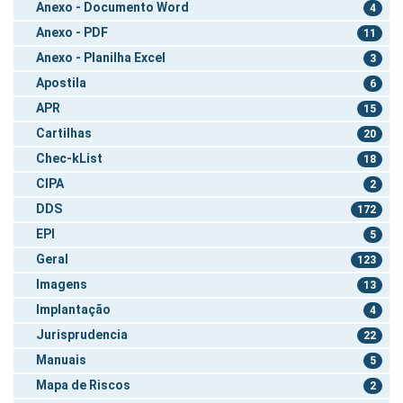
Anexo - Documento Word
4
Anexo - PDF
11
Anexo - Planilha Excel
3
Apostila
6
APR
15
Cartilhas
20
Chec-kList
18
CIPA
2
DDS
172
EPI
5
Geral
123
Imagens
13
Implantação
4
Jurisprudencia
22
Manuais
5
Mapa de Riscos
2