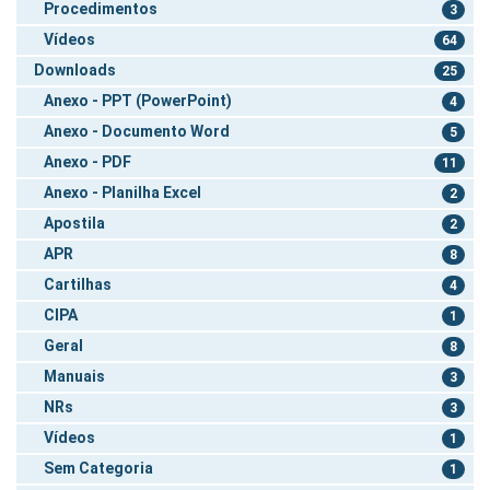
Procedimentos
3
Vídeos
64
Downloads
25
Anexo - PPT (PowerPoint)
4
Anexo - Documento Word
5
Anexo - PDF
11
Anexo - Planilha Excel
2
Apostila
2
APR
8
Cartilhas
4
CIPA
1
Geral
8
Manuais
3
NRs
3
Vídeos
1
Sem Categoria
1