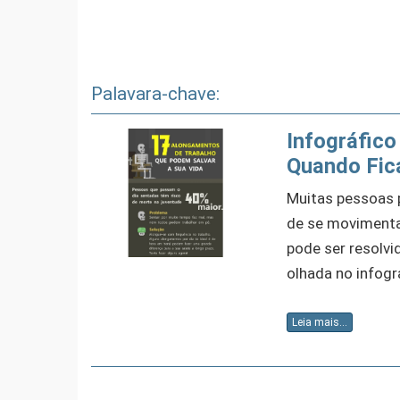
Palavara-chave:
Infográfic
Quando Fic
Muitas pessoas 
de se movimenta
pode ser resolv
olhada no infogr
Leia mais...