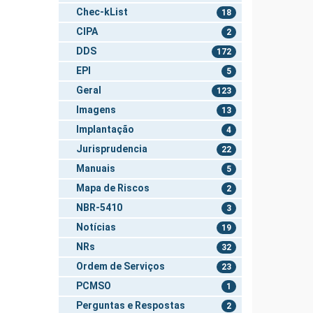
Chec-kList
18
CIPA
2
DDS
172
EPI
5
Geral
123
Imagens
13
Implantação
4
Jurisprudencia
22
Manuais
5
Mapa de Riscos
2
NBR-5410
3
Notícias
19
NRs
32
Ordem de Serviços
23
PCMSO
1
Perguntas e Respostas
2