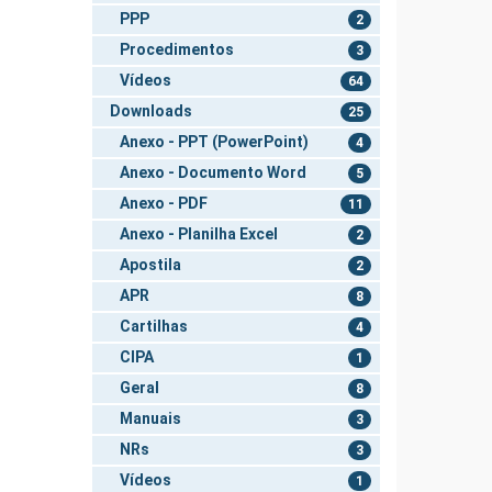
PPP
2
Procedimentos
3
Vídeos
64
Downloads
25
Anexo - PPT (PowerPoint)
4
Anexo - Documento Word
5
Anexo - PDF
11
Anexo - Planilha Excel
2
Apostila
2
APR
8
Cartilhas
4
CIPA
1
Geral
8
Manuais
3
NRs
3
Vídeos
1