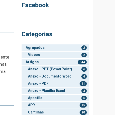
Facebook
Categorias
Agrupados
2
Vídeos
2
mente
Artigos
544
 mas
Anexo - PPT (PowerPoint)
6
uma
Anexo - Documento Word
4
Anexo - PDF
11
Anexo - Planilha Excel
3
Apostila
6
APR
15
Cartilhas
20