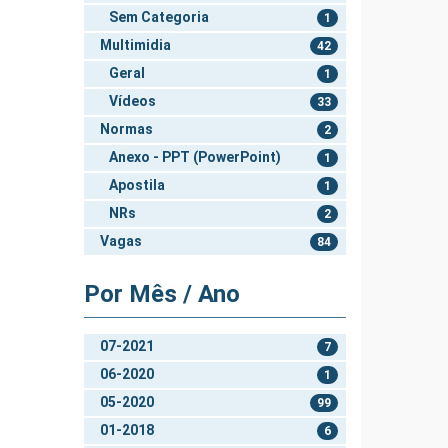
Sem Categoria
1
Multimidia
42
Geral
1
Vídeos
33
Normas
2
Anexo - PPT (PowerPoint)
1
Apostila
1
NRs
2
Vagas
84
Por Mês / Ano
07-2021
7
06-2020
1
05-2020
99
01-2018
6