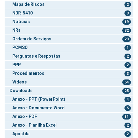
Mapa de Riscos
2
NBR-5410
3
Notícias
19
NRs
32
Ordem de Serviços
23
PCMSO
1
Perguntas e Respostas
2
PPP
2
Procedimentos
3
Vídeos
64
Downloads
25
Anexo - PPT (PowerPoint)
4
Anexo - Documento Word
5
Anexo - PDF
11
Anexo - Planilha Excel
2
Apostila
2