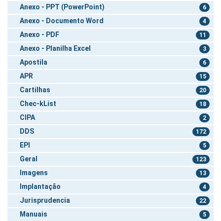
Anexo - PPT (PowerPoint)
6
Anexo - Documento Word
4
Anexo - PDF
11
Anexo - Planilha Excel
3
Apostila
6
APR
15
Cartilhas
20
Chec-kList
18
CIPA
2
DDS
172
EPI
5
Geral
123
Imagens
13
Implantação
4
Jurisprudencia
22
Manuais
5