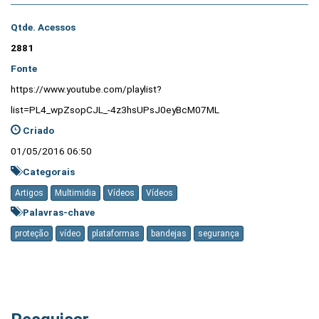
Qtde. Acessos
2881
Fonte
https://www.youtube.com/playlist?
list=PL4_wpZsopCJL_-4z3hsUPsJ0eyBcM07ML
Criado
01/05/2016 06:50
Categorais
Artigos
Multimidia
Vídeos
Vídeos
Palavras-chave
proteção
vídeo
plataformas
bandejas
segurança