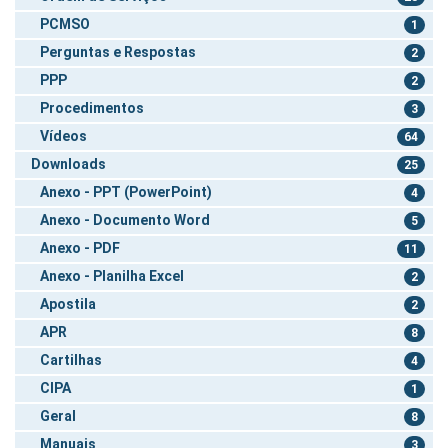
PCMSO
1
Perguntas e Respostas
2
PPP
2
Procedimentos
3
Vídeos
64
Downloads
25
Anexo - PPT (PowerPoint)
4
Anexo - Documento Word
5
Anexo - PDF
11
Anexo - Planilha Excel
2
Apostila
2
APR
8
Cartilhas
4
CIPA
1
Geral
8
Manuais
3