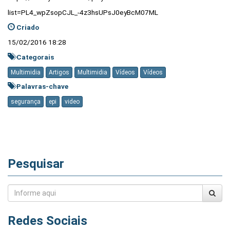
list=PL4_wpZsopCJL_-4z3hsUPsJ0eyBcM07ML
Criado
15/02/2016 18:28
Categorais
Multimidia
Artigos
Multimidia
Vídeos
Vídeos
Palavras-chave
segurança
epi
video
Pesquisar
Redes Sociais