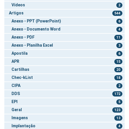
Vídeos
2
Artigos
544
Anexo - PPT (PowerPoint)
6
Anexo - Documento Word
4
Anexo - PDF
11
Anexo - Planilha Excel
3
Apostila
6
APR
15
Cartilhas
20
Chec-kList
18
CIPA
2
DDS
172
EPI
5
Geral
123
Imagens
13
Implantação
4