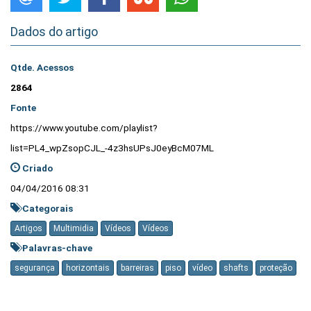
Dados do artigo
Qtde. Acessos
2864
Fonte
https://www.youtube.com/playlist?
list=PL4_wpZsopCJL_-4z3hsUPsJ0eyBcM07ML
Criado
04/04/2016 08:31
Categorais
Artigos
Multimidia
Vídeos
Vídeos
Palavras-chave
segurança
horizontais
barreiras
piso
vídeo
shafts
proteção