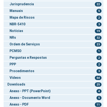
Jurisprudencia
22
Manuais
5
Mapa de Riscos
2
NBR-5410
3
Notícias
19
NRs
32
Ordem de Serviços
23
PCMSO
1
Perguntas e Respostas
2
PPP
2
Procedimentos
3
Vídeos
64
Downloads
25
Anexo - PPT (PowerPoint)
4
Anexo - Documento Word
5
Anexo - PDF
11