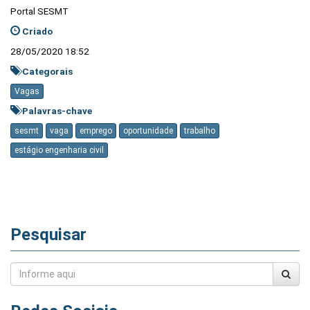
Portal SESMT
Criado
28/05/2020 18:52
Categorais
Vagas
Palavras-chave
sesmt
vaga
emprego
oportunidade
trabalho
estágio engenharia civil
Pesquisar