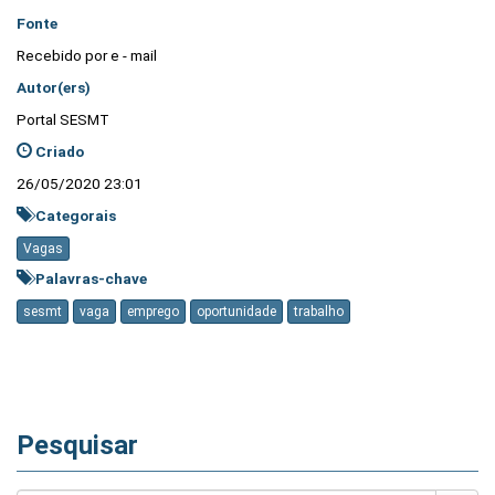
Fonte
Recebido por e - mail
Autor(ers)
Portal SESMT
Criado
26/05/2020 23:01
Categorais
Vagas
Palavras-chave
sesmt
vaga
emprego
oportunidade
trabalho
Pesquisar