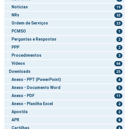
Notícias
19
NRs
32
Ordem de Serviços
23
PCMSO
1
Perguntas e Respostas
2
PPP
2
Procedimentos
3
Vídeos
64
Downloads
25
Anexo - PPT (PowerPoint)
4
Anexo - Documento Word
5
Anexo - PDF
11
Anexo - Planilha Excel
2
Apostila
2
APR
8
Cartilhas
4