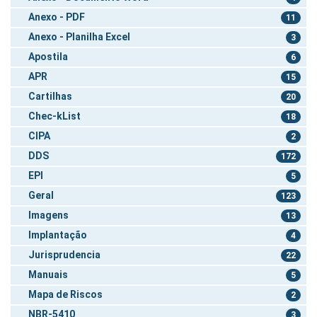
Anexo - PDF
11
Anexo - Planilha Excel
3
Apostila
6
APR
15
Cartilhas
20
Chec-kList
18
CIPA
2
DDS
172
EPI
5
Geral
123
Imagens
13
Implantação
4
Jurisprudencia
22
Manuais
5
Mapa de Riscos
2
NBR-5410
3