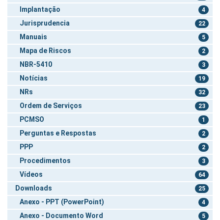
Implantação
4
Jurisprudencia
22
Manuais
5
Mapa de Riscos
2
NBR-5410
3
Notícias
19
NRs
32
Ordem de Serviços
23
PCMSO
1
Perguntas e Respostas
2
PPP
2
Procedimentos
3
Vídeos
64
Downloads
25
Anexo - PPT (PowerPoint)
4
Anexo - Documento Word
5