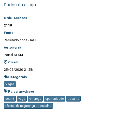
Dados do artigo
Qtde. Acessos
2119
Fonte
Recebido por e - mail
Autor(ers)
Portal SESMT
Criado
25/05/2020 21:58
Categorais
Vagas
Palavras-chave
sesmt
vaga
emprego
oportunidade
trabalho
técnico de segurança do trabalho