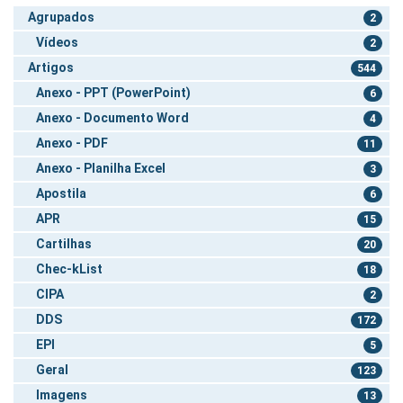
Agrupados
2
Vídeos
2
Artigos
544
Anexo - PPT (PowerPoint)
6
Anexo - Documento Word
4
Anexo - PDF
11
Anexo - Planilha Excel
3
Apostila
6
APR
15
Cartilhas
20
Chec-kList
18
CIPA
2
DDS
172
EPI
5
Geral
123
Imagens
13