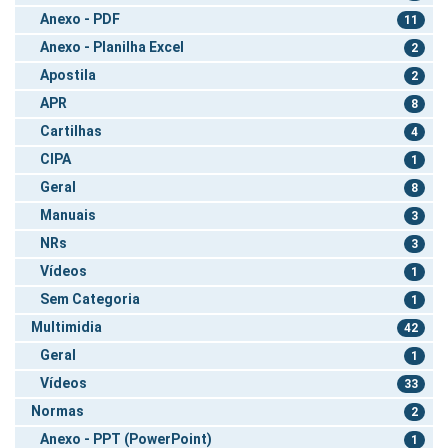
Anexo - PDF
11
Anexo - Planilha Excel
2
Apostila
2
APR
8
Cartilhas
4
CIPA
1
Geral
8
Manuais
3
NRs
3
Vídeos
1
Sem Categoria
1
Multimidia
42
Geral
1
Vídeos
33
Normas
2
Anexo - PPT (PowerPoint)
1