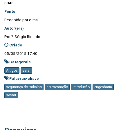
5345
Fonte
Recebido por e-mail
Autor(ers)
Profº Sérgio Ricardo
Criado
05/05/2015 17:40
Categorais
Artigos
Geral
Palavras-chave
segurança do trabalho
apresentação
introdução
engenharia
sesmt