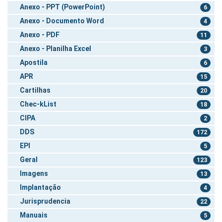
Anexo - PPT (PowerPoint)
6
Anexo - Documento Word
4
Anexo - PDF
11
Anexo - Planilha Excel
3
Apostila
6
APR
15
Cartilhas
20
Chec-kList
18
CIPA
2
DDS
172
EPI
5
Geral
123
Imagens
13
Implantação
4
Jurisprudencia
22
Manuais
5