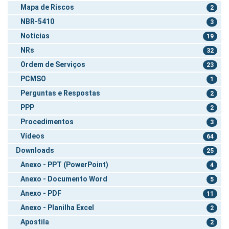
Mapa de Riscos
2
NBR-5410
3
Notícias
19
NRs
32
Ordem de Serviços
23
PCMSO
1
Perguntas e Respostas
2
PPP
2
Procedimentos
3
Vídeos
64
Downloads
25
Anexo - PPT (PowerPoint)
4
Anexo - Documento Word
5
Anexo - PDF
11
Anexo - Planilha Excel
2
Apostila
2