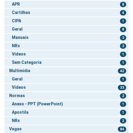
APR
8
Cartilhas
4
CIPA
1
Geral
8
Manuais
3
NRs
3
Vídeos
1
Sem Categoria
1
Multimidia
42
Geral
1
Vídeos
33
Normas
2
Anexo - PPT (PowerPoint)
1
Apostila
1
NRs
2
Vagas
84