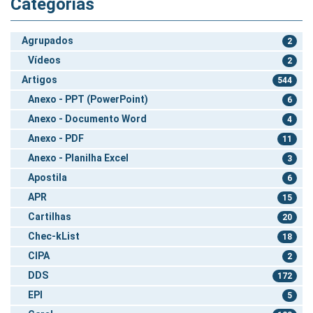
Categorias
Agrupados
2
Vídeos
2
Artigos
544
Anexo - PPT (PowerPoint)
6
Anexo - Documento Word
4
Anexo - PDF
11
Anexo - Planilha Excel
3
Apostila
6
APR
15
Cartilhas
20
Chec-kList
18
CIPA
2
DDS
172
EPI
5