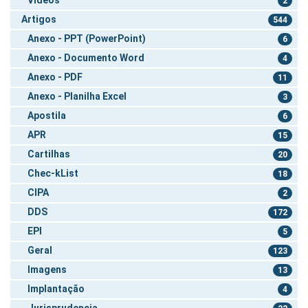
2
Artigos
544
Anexo - PPT (PowerPoint)
6
Anexo - Documento Word
4
Anexo - PDF
11
Anexo - Planilha Excel
3
Apostila
6
APR
15
Cartilhas
20
Chec-kList
18
CIPA
2
DDS
172
EPI
5
Geral
123
Imagens
13
Implantação
4
Jurisprudencia