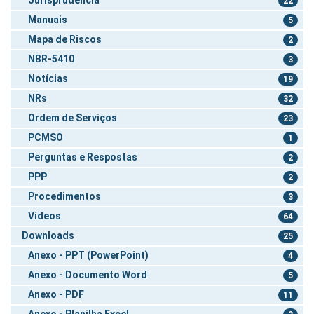
22
Manuais
5
Mapa de Riscos
2
NBR-5410
3
Notícias
19
NRs
32
Ordem de Serviços
23
PCMSO
1
Perguntas e Respostas
2
PPP
2
Procedimentos
3
Vídeos
64
Downloads
25
Anexo - PPT (PowerPoint)
4
Anexo - Documento Word
5
Anexo - PDF
11
Anexo - Planilha Excel