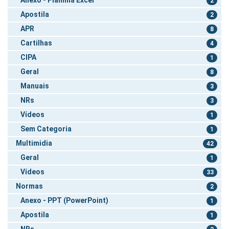
2
Apostila
2
APR
8
Cartilhas
4
CIPA
1
Geral
8
Manuais
3
NRs
3
Vídeos
1
Sem Categoria
1
Multimidia
42
Geral
1
Vídeos
33
Normas
2
Anexo - PPT (PowerPoint)
1
Apostila
1
NRs