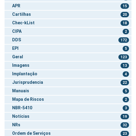
APR
15
Cartilhas
20
Chec-kList
18
CIPA
2
DDS
172
EPI
5
Geral
123
Imagens
13
Implantação
4
Jurisprudencia
22
Manuais
5
Mapa de Riscos
2
NBR-5410
3
Notícias
19
NRs
32
Ordem de Serviços
23