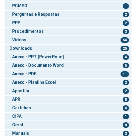
PCMSO
1
Perguntas e Respostas
2
PPP
2
Procedimentos
3
Vídeos
64
Downloads
25
Anexo - PPT (PowerPoint)
4
Anexo - Documento Word
5
Anexo - PDF
11
Anexo - Planilha Excel
2
Apostila
2
APR
8
Cartilhas
4
CIPA
1
Geral
8
Manuais
3