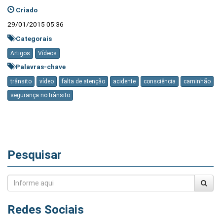
Criado
29/01/2015 05:36
Categorais
Artigos
Vídeos
Palavras-chave
trânsito
vídeo
falta de atenção
acidente
consciência
caminhão
segurança no trânsito
Pesquisar
Redes Sociais