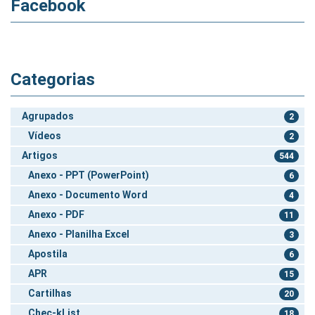
Facebook
Categorias
Agrupados
2
Vídeos
2
Artigos
544
Anexo - PPT (PowerPoint)
6
Anexo - Documento Word
4
Anexo - PDF
11
Anexo - Planilha Excel
3
Apostila
6
APR
15
Cartilhas
20
Chec-kList
18