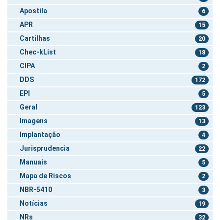
Apostila
6
APR
15
Cartilhas
20
Chec-kList
18
CIPA
2
DDS
172
EPI
5
Geral
123
Imagens
13
Implantação
4
Jurisprudencia
22
Manuais
5
Mapa de Riscos
2
NBR-5410
3
Notícias
19
NRs
32