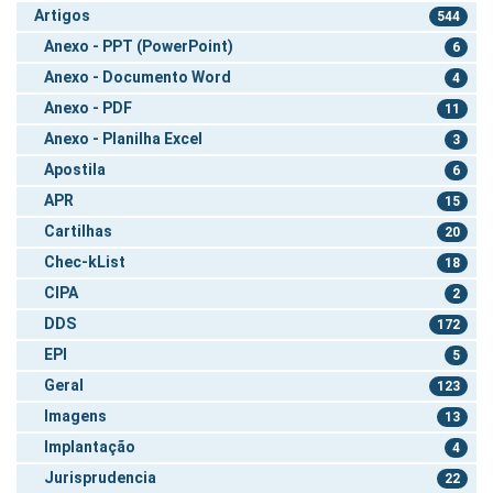
Artigos
544
Anexo - PPT (PowerPoint)
6
Anexo - Documento Word
4
Anexo - PDF
11
Anexo - Planilha Excel
3
Apostila
6
APR
15
Cartilhas
20
Chec-kList
18
CIPA
2
DDS
172
EPI
5
Geral
123
Imagens
13
Implantação
4
Jurisprudencia
22