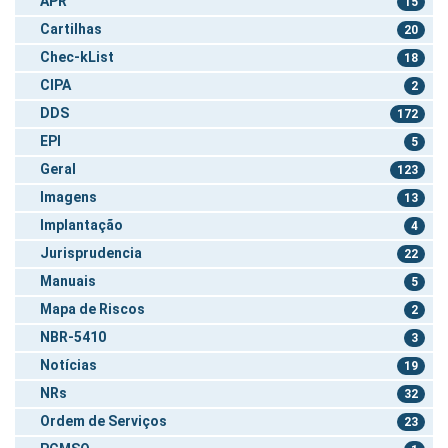
APR
15
Cartilhas
20
Chec-kList
18
CIPA
2
DDS
172
EPI
5
Geral
123
Imagens
13
Implantação
4
Jurisprudencia
22
Manuais
5
Mapa de Riscos
2
NBR-5410
3
Notícias
19
NRs
32
Ordem de Serviços
23