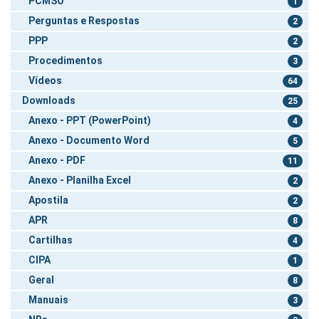
PCMSO
1
Perguntas e Respostas
2
PPP
2
Procedimentos
3
Vídeos
64
Downloads
25
Anexo - PPT (PowerPoint)
4
Anexo - Documento Word
5
Anexo - PDF
11
Anexo - Planilha Excel
2
Apostila
2
APR
8
Cartilhas
4
CIPA
1
Geral
8
Manuais
3