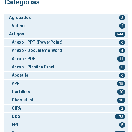
Categorias
Agrupados
2
Vídeos
2
Artigos
544
Anexo - PPT (PowerPoint)
6
Anexo - Documento Word
4
Anexo - PDF
11
Anexo - Planilha Excel
3
Apostila
6
APR
15
Cartilhas
20
Chec-kList
18
CIPA
2
DDS
172
EPI
5