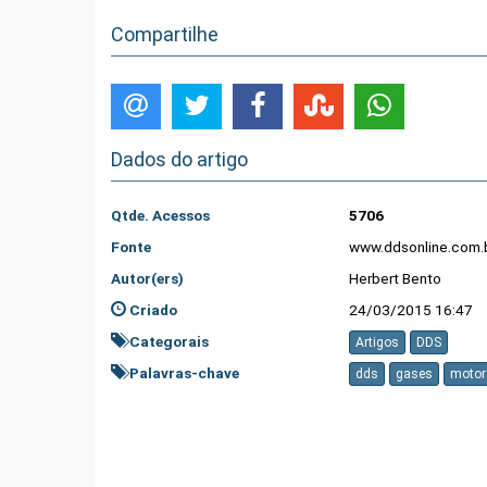
Compartilhe
Dados do artigo
Qtde. Acessos
5706
Fonte
www.ddsonline.com.
Autor(ers)
Herbert Bento
Criado
24/03/2015 16:47
Categorais
Artigos
DDS
Palavras-chave
dds
gases
motor