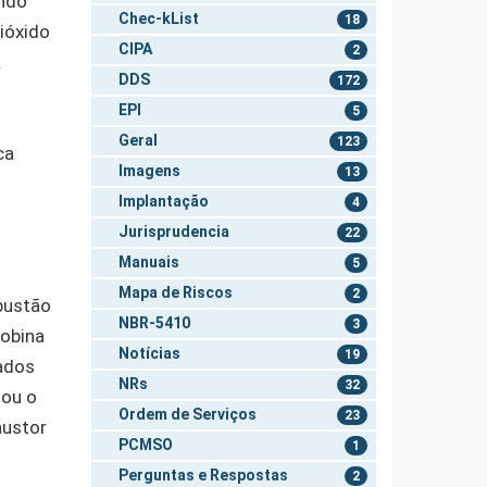
ando
Chec-kList
18
ióxido
CIPA
2
.
DDS
172
EPI
5
Geral
123
ca
Imagens
13
Implantação
4
Jurisprudencia
22
Manuais
5
Mapa de Riscos
2
bustão
NBR-5410
3
lobina
Notícias
19
ados
NRs
32
 ou o
Ordem de Serviços
23
austor
PCMSO
1
Perguntas e Respostas
2