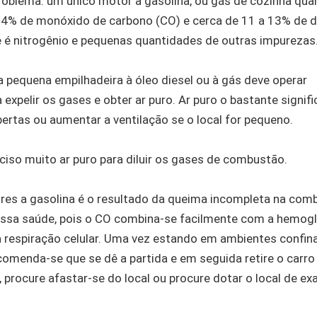
oblema: um único motor a gasolina, ou gás de cozinha qu
 a 4% de monóxido de carbono (CO) e cerca de 11 a 13% de d
 é nitrogênio e pequenas quantidades de outras impurezas
 pequena empilhadeira à óleo diesel ou à gás deve operar
expelir os gases e obter ar puro. Ar puro o bastante signifi
rtas ou aumentar a ventilação se o local for pequeno.
ciso muito ar puro para diluir os gases de combustão.
es a gasolina é o resultado da queima incompleta na com
nossa saúde, pois o CO combina-se facilmente com a hemog
 respiração celular. Uma vez estando em ambientes confin
omenda-se que se dê a partida e em seguida retire o carro
, procure afastar-se do local ou procure dotar o local de ex