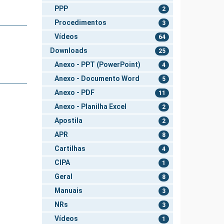
PPP
2
Procedimentos
3
Vídeos
64
Downloads
25
Anexo - PPT (PowerPoint)
4
Anexo - Documento Word
5
Anexo - PDF
11
Anexo - Planilha Excel
2
Apostila
2
APR
8
Cartilhas
4
CIPA
1
Geral
8
Manuais
3
NRs
3
Vídeos
1