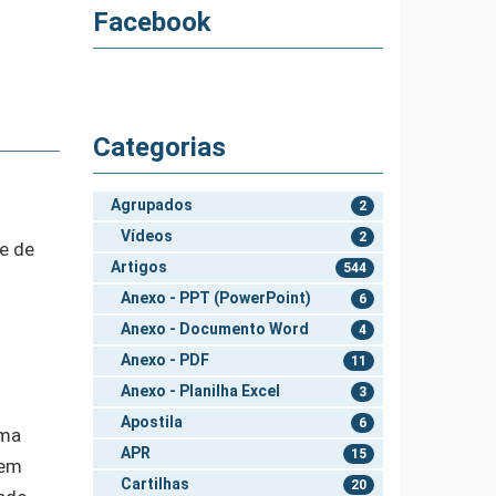
Facebook
Categorias
Agrupados
2
Vídeos
2
e de
Artigos
544
Anexo - PPT (PowerPoint)
6
Anexo - Documento Word
4
Anexo - PDF
11
Anexo - Planilha Excel
3
Apostila
6
uma
APR
15
 em
Cartilhas
20