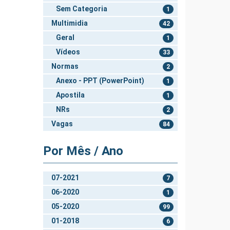
Sem Categoria
1
Multimidia
42
Geral
1
Vídeos
33
Normas
2
Anexo - PPT (PowerPoint)
1
Apostila
1
NRs
2
Vagas
84
Por Mês / Ano
07-2021
7
06-2020
1
05-2020
99
01-2018
6