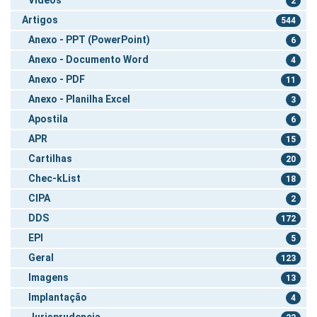
2
Artigos
544
Anexo - PPT (PowerPoint)
6
Anexo - Documento Word
4
Anexo - PDF
11
Anexo - Planilha Excel
3
Apostila
6
APR
15
Cartilhas
20
Chec-kList
18
CIPA
2
DDS
172
EPI
5
Geral
123
Imagens
13
Implantação
4
Jurisprudencia