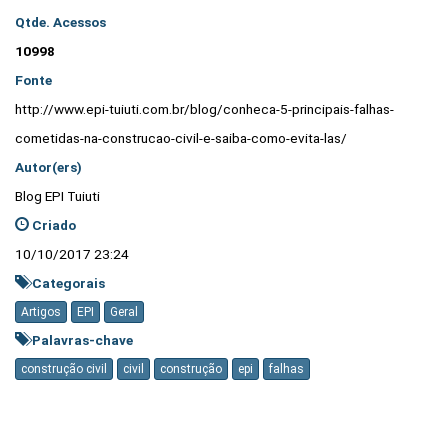
Qtde. Acessos
10998
Fonte
http://www.epi-tuiuti.com.br/blog/conheca-5-principais-falhas-
cometidas-na-construcao-civil-e-saiba-como-evita-las/
Autor(ers)
Blog EPI Tuiuti
Criado
10/10/2017 23:24
Categorais
Artigos
EPI
Geral
Palavras-chave
construção civil
civil
construção
epi
falhas