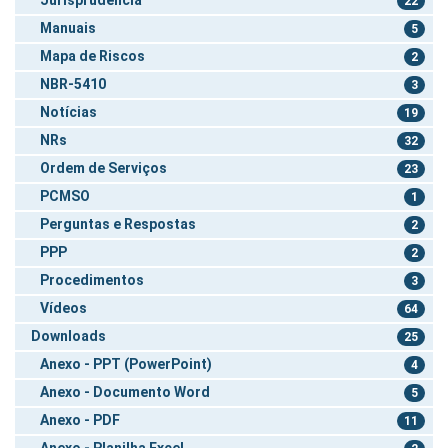
22
Manuais
5
Mapa de Riscos
2
NBR-5410
3
Notícias
19
NRs
32
Ordem de Serviços
23
PCMSO
1
Perguntas e Respostas
2
PPP
2
Procedimentos
3
Vídeos
64
Downloads
25
Anexo - PPT (PowerPoint)
4
Anexo - Documento Word
5
Anexo - PDF
11
Anexo - Planilha Excel