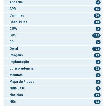
Apostila
6
APR
15
Cartilhas
20
Chec-kList
18
CIPA
2
DDS
172
EPI
5
Geral
123
Imagens
13
Implantação
4
Jurisprudencia
22
Manuais
5
Mapa de Riscos
2
NBR-5410
3
Notícias
19
NRs
32