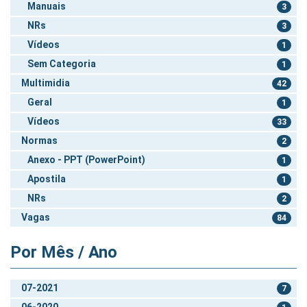
Manuais
3
NRs
3
Vídeos
1
Sem Categoria
1
Multimidia
42
Geral
1
Vídeos
33
Normas
2
Anexo - PPT (PowerPoint)
1
Apostila
1
NRs
2
Vagas
84
Por Mês / Ano
07-2021
7
06-2020