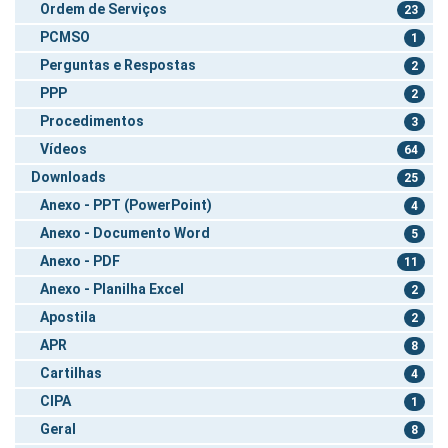
Ordem de Serviços
23
PCMSO
1
Perguntas e Respostas
2
PPP
2
Procedimentos
3
Vídeos
64
Downloads
25
Anexo - PPT (PowerPoint)
4
Anexo - Documento Word
5
Anexo - PDF
11
Anexo - Planilha Excel
2
Apostila
2
APR
8
Cartilhas
4
CIPA
1
Geral
8