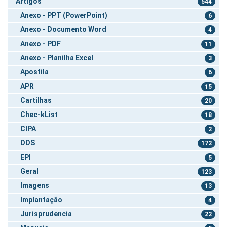
Artigos
544
Anexo - PPT (PowerPoint)
6
Anexo - Documento Word
4
Anexo - PDF
11
Anexo - Planilha Excel
3
Apostila
6
APR
15
Cartilhas
20
Chec-kList
18
CIPA
2
DDS
172
EPI
5
Geral
123
Imagens
13
Implantação
4
Jurisprudencia
22