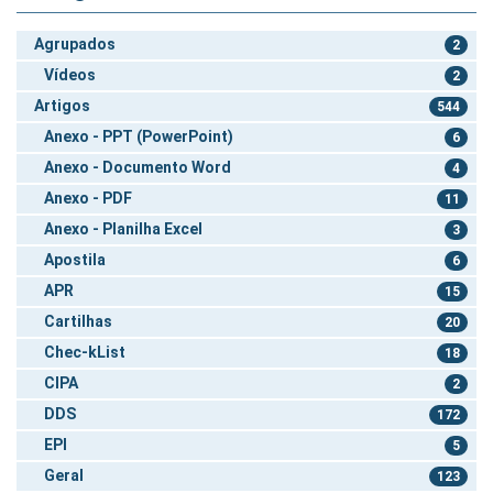
Agrupados
2
Vídeos
2
Artigos
544
Anexo - PPT (PowerPoint)
6
Anexo - Documento Word
4
Anexo - PDF
11
Anexo - Planilha Excel
3
Apostila
6
APR
15
Cartilhas
20
Chec-kList
18
CIPA
2
DDS
172
EPI
5
Geral
123