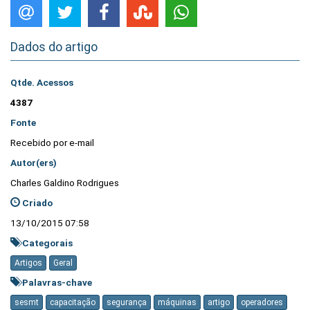
Dados do artigo
Qtde. Acessos
4387
Fonte
Recebido por e-mail
Autor(ers)
Charles Galdino Rodrigues
Criado
13/10/2015 07:58
Categorais
Artigos
Geral
Palavras-chave
sesmt
capacitação
segurança
máquinas
artigo
operadores