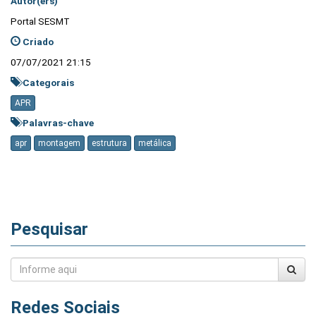
Autor(ers)
Portal SESMT
Criado
07/07/2021 21:15
Categorais
APR
Palavras-chave
apr
montagem
estrutura
metálica
Pesquisar
Redes Sociais