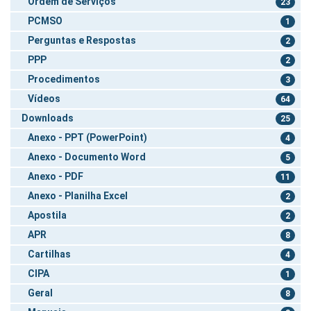
Ordem de Serviços
23
PCMSO
1
Perguntas e Respostas
2
PPP
2
Procedimentos
3
Vídeos
64
Downloads
25
Anexo - PPT (PowerPoint)
4
Anexo - Documento Word
5
Anexo - PDF
11
Anexo - Planilha Excel
2
Apostila
2
APR
8
Cartilhas
4
CIPA
1
Geral
8