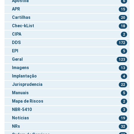
Apostila
6
APR
15
Cartilhas
20
Chec-kList
18
CIPA
2
DDS
172
EPI
5
Geral
123
Imagens
13
Implantação
4
Jurisprudencia
22
Manuais
5
Mapa de Riscos
2
NBR-5410
3
Notícias
19
NRs
32