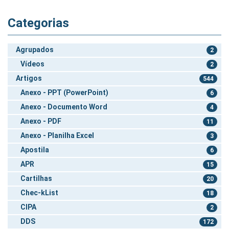
Categorias
Agrupados
2
Vídeos
2
Artigos
544
Anexo - PPT (PowerPoint)
6
Anexo - Documento Word
4
Anexo - PDF
11
Anexo - Planilha Excel
3
Apostila
6
APR
15
Cartilhas
20
Chec-kList
18
CIPA
2
DDS
172